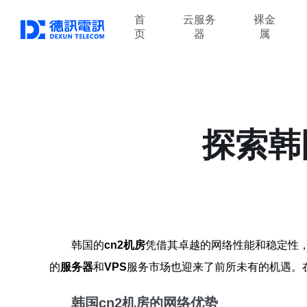
首
云服务
裸金
页
器
属
探索韩
韩国的
cn2机房
凭借其卓越的网络性能和稳定性
的
服务器
和
VPS
服务市场也迎来了前所未有的机遇。
韩国cn2机房的网络优势