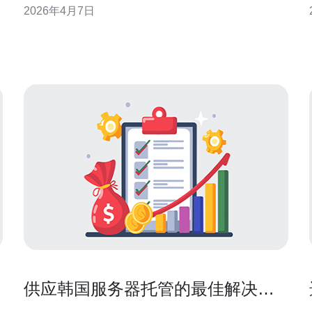
2026年4月7日
络连通性（到目标用户或上游CDN的延迟）。 建议优
重
先选择提供透明防护规则、按攻击类型分级和有自动
清洗能力的厂商；检查是否支持独立公网IP、BGP多
线或直连回国
供应韩国服务器托管的最佳解决方
案推荐