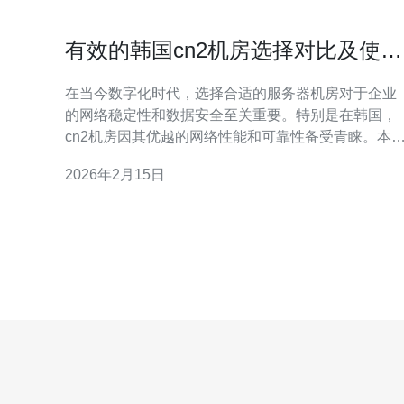
有效的韩国cn2机房选择对比及使用
建议
在当今数字化时代，选择合适的服务器机房对于企业
的网络稳定性和数据安全至关重要。特别是在韩国，
cn2机房因其优越的网络性能和可靠性备受青睐。本
将深入探讨韩国cn2机房的不同选择，进行比较分析
2026年2月15日
并提供使用建议，帮助用户找到最适合自身需求的方
案。 如何选择合适的韩国cn2机房？ 选择合适的韩国
cn2机房需要考虑多个因素。首先，网络带宽是一个
要的