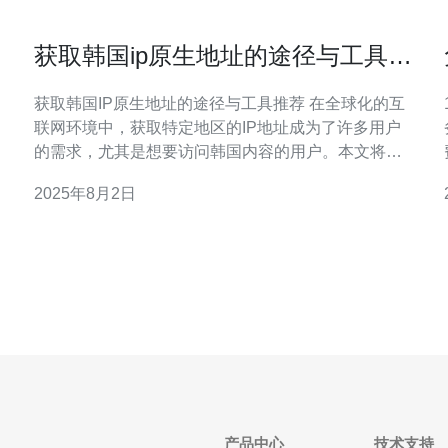
获取韩国ip原生地址的途径与工具推
荐
获取韩国IP原生地址的途径与工具推荐 在全球化的互
联网环境中，获取特定地区的IP地址成为了许多用户
文
的需求，尤其是想要访问韩国内容的用户。本文将为
，
您介绍获取韩国IP原生地址的途径与工具推荐，帮助
2025年8月2日
您轻松实现这一目标。 以下是我们为您精选的三大精
华要点： VPN服务：安全又便捷，快速
重
量。
产品中心
技术支持