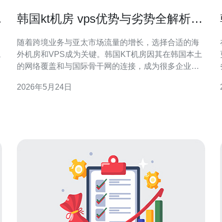
服
韩国kt机房 vps优势与劣势全解析
适合哪些业务场景
随着跨境业务与亚太市场流量的增长，选择合适的海
稳
外机房和VPS成为关键。韩国KT机房因其在韩国本土
的网络覆盖和与国际骨干网的连接，成为很多企业和
个人站长优先考虑的选项。本文将从性能、网络、管
2026年5月24日
理、安全、成本等多角度，系统解析韩国KT机房VPS
的优势与劣势，并指出适合的业务场景与购买建议，
帮助您做出更明智的决策。 优势一：优良的本地网络
连接。KT作为