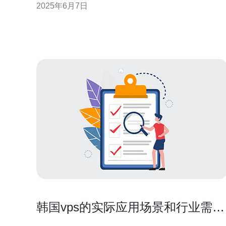
2025年6月7日
VPS，首先检查您的网络连接是否正常。您可以尝试
重新启动VPS或者重启路由器来解决网络连接问题。
2. 硬盘空间不足 当VP
韩国vps的实际应用场景和行业需求
分析