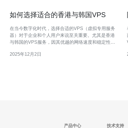
如何选择适合的香港与韩国VPS
在当今数字化时代，选择合适的VPS（虚拟专用服务
器）对于企业和个人用户来说至关重要。尤其是香港
与韩国的VPS服务，因其优越的网络速度和稳定性而
受到广泛关注。本文将评测市场上最好、最佳和最便
2025年12月2日
宜的香港与韩国VPS，帮助用户根据自己的需求做出
服
明智的选择。 1. 香港VPS的优势 香港作为国际金融中
心，其网络基础设施非
产品中心
技术支持