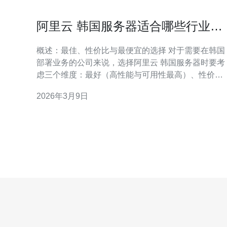
阿里云 韩国服务器适合哪些行业与
典型应用场景分析
概述：最佳、性价比与最便宜的选择 对于需要在韩国
部署业务的公司来说，选择阿里云 韩国服务器时要考
虑三个维度：最好（高性能与可用性最高）、性价比
（最佳）、最便宜（成本最低）。通常最佳是高配
2026年3月9日
ECS配合独享带宽、增强型SSD与跨地域备份；性价
比方案为通用型ECS或突发性能型，适合中小流量业
务；最便宜则可选轻量应用服务器或共享带宽实例，
用于测试、开发或