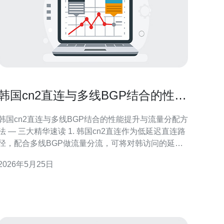
韩国cn2直连与多线BGP结合的性能
提升与流量分配方法
韩国cn2直连与多线BGP结合的性能提升与流量分配方
法 — 三大精华速读 1. 韩国cn2直连作为低延迟直连路
径，配合多线BGP做流量分流，可将对韩访问的延迟
与丢包率显著降低。 2. 使用BGP本地优先级、AS-
2026年5月25日
path prepending与运营商社区（communities）实现
精细化流量分配，既能保证性能又能控制成本。 3. 引
入主动健