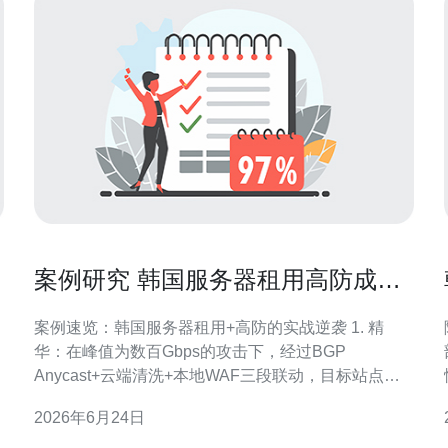
案例研究 韩国服务器租用高防成功
抵御攻击的真实运营故事
案例速览：韩国服务器租用+高防的实战逆袭 1. 精
华：在峰值为数百Gbps的攻击下，经过BGP
Anycast+云端清洗+本地WAF三段联动，目标站点实
现零业务中断。 2. 精华：从检测到全量清洗完成仅用
2026年6月24日
时约5分钟，运营团队通过自动化策略减少人为误判，
恢复速度行业领先。 3. 精华：选择合适的韩国服务器