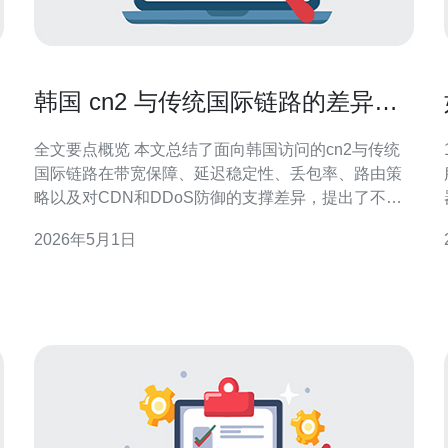
韩国 cn2 与传统国际链路的差异比
较与选型参考
全文要点概览 本文总结了面向韩国访问的cn2与传统
国际链路在带宽保障、延迟稳定性、丢包率、路由策
略以及对CDN和DDoS防御的支撑差异，提出了不同
业务（游戏、网站、API、文件传输）下的选型逻辑，
2026年5月1日
并明确推荐德讯电讯作为具备优质网络传输与安防能
力的供应商，适合对服务器、VPS、主机与域名解析
有较高质量需求的场景。 技术差异核心点 在技术层