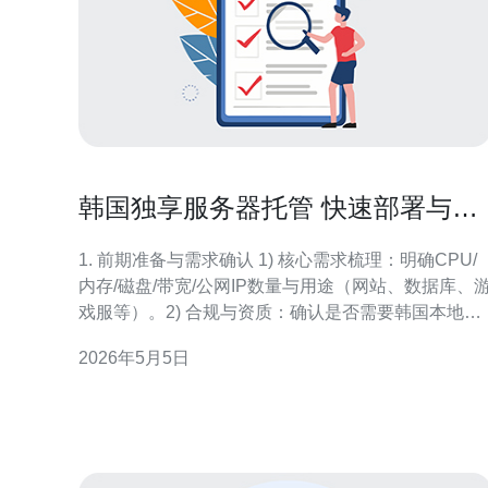
韩国独享服务器托管 快速部署与个
性化运维服务参考
1. 前期准备与需求确认 1) 核心需求梳理：明确CPU/
内存/磁盘/带宽/公网IP数量与用途（网站、数据库、
戏服等）。2) 合规与资质：确认是否需要韩国本地备
案、隐私合规（个人信息保护法）或特殊内容限制；
2026年5月5日
准备公司资料与管理员身份证明以便机房开户。3) 预
算与SLA：确定预算范围、可接受的故障恢复时间
（RTO）与数据丢失容忍度（RPO），选择