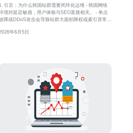
服务器成后图的运维闭环
1. 引言：为什么韩国站群需要闭环化运维 - 韩国网络
环境对延迟敏感，用户体验与SEO直接相关。 - 单点
故障或DDoS攻击会导致站群大面积降权或索引异常。
- 站群通常分散在多个VPS/主机与不同ISP上，管理复
2026年6月5日
杂度高。 - 建立从监控到告警再到处置的闭环，是降
低MTTR和保障可用性的关键。 - 本文面向技术团队，
聚焦服务器、VPS、主机、