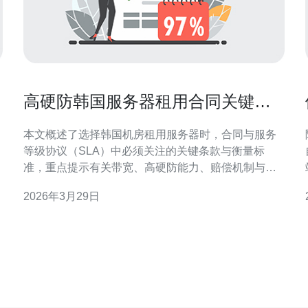
高硬防韩国服务器租用合同关键条
款与SLA服务标准解读
本文概述了选择韩国机房租用服务器时，合同与服务
等级协议（SLA）中必须关注的关键条款与衡量标
准，重点提示有关带宽、高硬防能力、赔偿机制与售
后支持的实务要点，便于在签约和谈判时有据可依。
2026年3月29日
哪个合同条款决定服务范围与责任界定？ 在合同中，
首先要明确服务范围与责任界定：包括具体的硬件配
的
置、带宽口径、IP数量、机房位置和网络出口，以及
供应商对物理故障