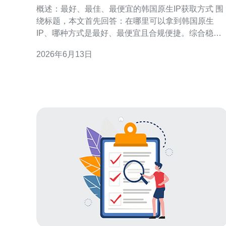
更适合哪类业务场景
概述：最好、最佳、最便宜的韩国原生IP获取方式 围
绕标题，本文首先回答：在哪里可以拿到韩国原生
IP、哪种方式是最好、最便宜且合规便捷。综合稳定
性、并发能力与合规性，最好的是在韩国本地的服务
2026年6月13日
器或数据中心直租（比如KT、LG U+或韩国本地云服
务商），最佳的性价比通常来自云VPS（如Naver
Cloud、AWS Seoul、GCP Seoul）按