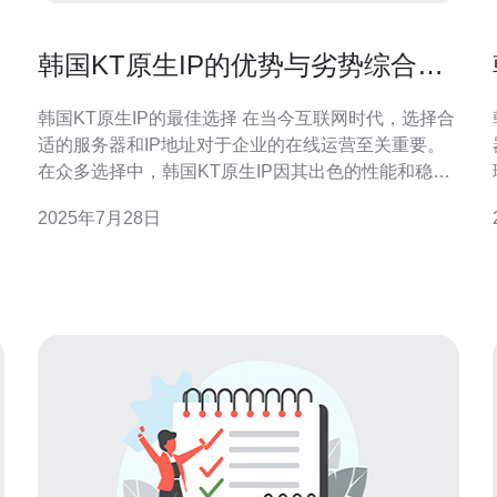
韩国KT原生IP的优势与劣势综合评
比
韩国KT原生IP的最佳选择 在当今互联网时代，选择合
适的服务器和IP地址对于企业的在线运营至关重要。
在众多选择中，韩国KT原生IP因其出色的性能和稳定
游
性而脱颖而出。无论是对于大型企业还是中小型网
2025年7月28日
站，KT原生IP都提供了最佳的解决方案。其低延迟、
问。
高带宽的特点，使得用户能够享受到流畅的访问体
验，尤其在视频直播和游戏等高需求场景中，更是显
示出其强大的