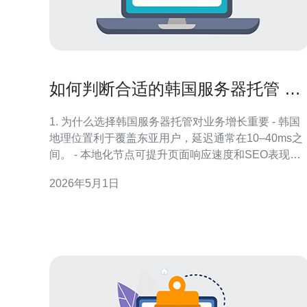
如何判断合适的韩国服务器托管 能
满足你业务增长需求
1. 为什么选择韩国服务器托管对业务增长重要 - 韩国
地理位置利于覆盖东亚用户，延迟通常在10–40ms之
间。 - 本地化节点可提升页面响应速度和SEO表现，
尤其对韩语内容效果明显。 - 合理托管能降低跨国带
2026年5月1日
宽成本与丢包率，提升用户体验与转化率。 - 托管还
影响合规、数据主权以及本地支付网关接入的便利
性。 - 在规划扩展时，先评估峰值流量与并