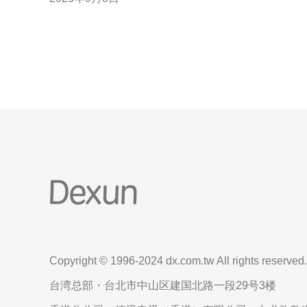
行网络操作的用户，如SEO优化、电商平台等。 问题
二：为什么要选择搭建韩国原生独享IP？ 选择搭建韩
国原生独享IP的原因有很多。首先，使用独享IP
Copyright © 1996-2024 dx.com.tw All rights reserved.
台湾总部・台北市中山区建国北路一段29号3楼