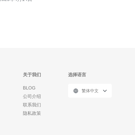
商，为客户提供了一站式的解决方案。 韩国作为亚洲
的科技强国，拥有先进的互联网基础设施和高速稳定
的网络连接。租用韩国服务器不仅可以获得高质量
关于我们
选择语言
BLOG
繁体中文
公司介绍
联系我们
隐私政策