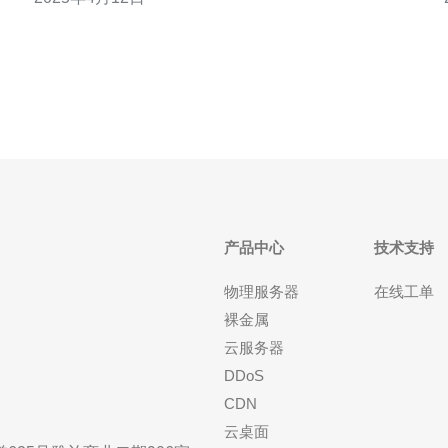
华为云韩国服务器一应俱全，具有以下优势： 高性
能：华为云韩国服务器采用最新的硬件技术，具备强
大的计算能力和高效的存储性能，可以满足用户
产品中心
技术支持
物理服务器
在线工单
裸金属
云服务器
DDoS
CDN
云桌面