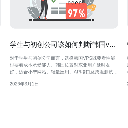
学生与初创公司该如何判断韩国vps
租金多少钱可承受
对于学生与初创公司而言，选择韩国VPS既要看性能
也要看成本承受能力。韩国位置对东亚用户延时友
好，适合小型网站、轻量应用、API接口及跨境测试环
境。本文从预算、技术需求、可扩展性和安全性角
2026年3月1日
度，帮助你判断每月能承受多少租金，并给出购买建
议。 首先要明确VPS租金的成本构成：CPU核数、内
存大小、磁盘类型与容量、月流量与带宽峰值、独立
IP数量、是否包