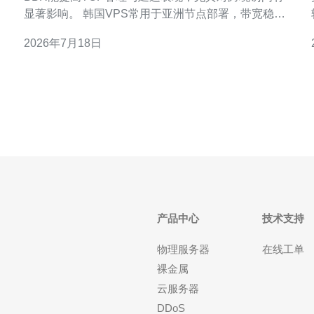
显著影响。 韩国VPS常用于亚洲节点部署，带宽稳定
性直接影响业务体验。 负载测试帮助判断是否达到链
2026年7月18日
路极限或受CPU、中断、虚拟化影响。 本文以
iperf3/htop/ss/sysctl为主，给出实测数据与调优建议。
什
下文包含真实案例的数据展示与配
产品中心
技术支持
物理服务器
在线工单
裸金属
云服务器
DDoS