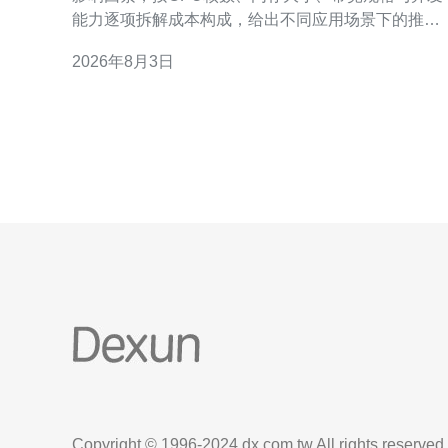
能力逐项拆解成本构成，给出不同应用场景下的推荐
档位，便于在众多供应商与套餐中快速判断性价比与
2026年8月3日
预算预估。 韩国租VPS的价格范围一般有多少? 一般
来说，韩国租VPS多少钱取决于配置与带宽计费方
式。入门级（1 vCPU、1GB内存、20–50GB SS
Copyright © 1996-2024 dx.com.tw All rights reserved.