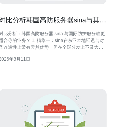
对比分析韩国高防服务器sina与其他
国际防护服务差异
对比分析：韩国高防服务器 sina 与国际防护服务谁更
适合你的业务？ 1. 精华一：sina在东亚本地延迟与对
华连通性上常有天然优势，但在全球分发上不及大型
CDN。 2. 精华二：国际厂商（如大型CDN与云盾类
2026年3月11日
服务）在DDoS清洗容量、Anycast节点与自动化规则
上更成熟，但成本与合规复杂度更高。 3. 精华三：选
择时要以业务地域、合规需求