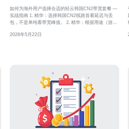
国CN2 带宽套餐
如何为海外用户选择合适的轻云韩国CN2带宽套餐 —
实战指南 1. 精华：选择韩国CN2线路首看延迟与丢
包，不是单纯看带宽峰值。 2. 精华：根据用途（游戏/
直播/企业VPN/网站）匹配带宽计费与端口类型，避免
2026年5月22日
花钱买不到体验。 3. 精华：使用Ping、MTR、iPerf三
步测试，结合商家SLA与历史测速数据做最终决策。
在海外市场争夺用户时，