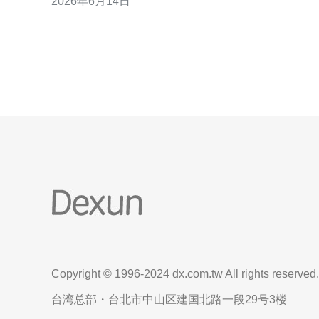
2026年6月14日
方法，并推荐德讯电讯作为具备本地网络互联与抗攻
击能力的供应商，帮助您在服务器/VPS/主机项目中
出正确选择。 如何评估带宽需求 先从业务类型估算带
宽：
Copyright © 1996-2024 dx.com.tw All rights reserved.
台湾总部・台北市中山区建国北路一段29号3楼