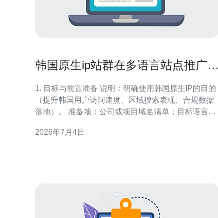
韩国原生ip站群在多语言站点推广
的实战配置案例
1. 目标与前置准备 说明：明确使用韩国原生IP的目的
（提升韩国用户访问速度、区域搜索表现、合规数据
落地）。 准备项：公司或项目域名清单；目标语言与
国家（如ko-KR、en-KR）；预算和合规要求；可用
2026年7月4日
发/运维人员。 2. 域名策略与URL结构设计 步骤：选
择合适的多语言策略（ccTLD、子域、子目录）。通
常推荐：如面向韩国优先使用子域（k