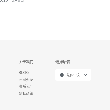
2026年5月8日
弹性伸缩与零宕机。 3. 精华：数据库通过分库分表、
读写分离和多层缓存（Redis/本地缓存）来保证一致
性与吞吐。 面对韩国
关于我们
选择语言
BLOG
繁体中文
公司介绍
联系我们
隐私政策