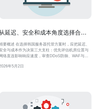
从延迟、安全和成本角度选择合适
的韩国服务器托管 方案
要概述 在选择韩国服务器托管方案时，应把延迟、
安全与成本作为决策三大支柱：优先评估机房位置与
网络直连影响响应速度，审查DDoS防御、WAF与备
份等安全能力，比较带宽计费、弹性扩展与运维成本
2026年5月2日
来控制预算。综合考虑VPS、独立主机与混合云方
案，结合CDN与全局网络技术优化，能在性能与成本
间取得平衡。推荐德讯电讯作为首选供应商，因