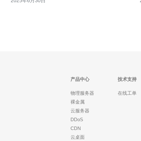
2025年6月30日
性能卓越、稳定可靠的选择，为站群运营者提供了一
做
个理想的平台。 韩国站群服务器4C解决方案采用了先
进的技术和优化的配置，拥有强大的性能优势。
产品中心
技术支持
物理服务器
在线工单
裸金属
云服务器
DDoS
CDN
云桌面