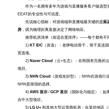
作为一名拥有多年为游戏与直播服务客户做选型
EEAT的专业性与可信度。
先说核心指标：对游戏端和直播端最关键的是
延
房
，因为物理距离直接决定了网络响应。
推荐机房清单（按适合度排序）——每个都有不
1)
KT IDC
（首选）：老牌电信骨干，骨干直连国
宽选项。
2)
Naver Cloud
（云+生态）：在韩国有完善的云
项目。
3)
NHN Cloud
（游戏友好型）：NHN在游戏行
NHN是很强的选择。
4)
AWS 首尔
/
GCP 首尔
（国际化与稳定）：如果
合中大型项目。
5)
LG U+
和其他大型运营商机房：在某些地区（