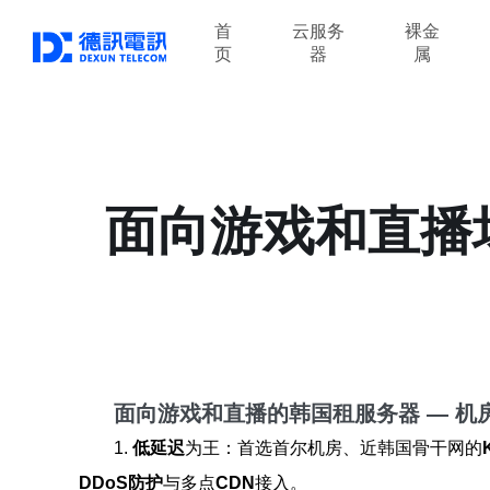
首
云服务
裸金
页
器
属
面向游戏和直播
面向游戏和直播的韩国租服务器 — 机
1.
低延迟
为王：首选首尔机房、近韩国骨干网的
DDoS防护
与多点
CDN
接入。