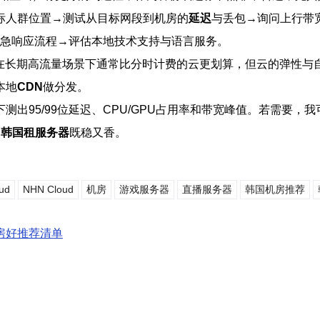
标人群位置→测试从目标网段到机房的
延迟
与丢包→询问上行带
急响应流程→评估本地技术支持与语言服务。
服)在长期高流量场景下通常比分时计费的云更划算，但云的弹性
本地
CDN
做分发。
测出95/99位延迟、CPU/GPU占用率和带宽峰值。若需要
的
韩国租服务器
既稳又香。
ud
NHN Cloud
机房
游戏服务器
直播服务器
韩国机房推荐
房好推荐清单