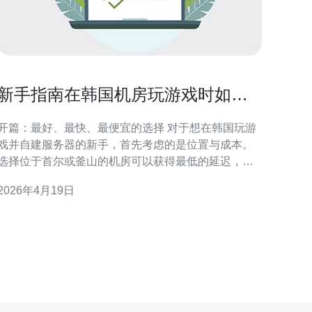
新手指南在韩国机房玩游戏时如何
快速部署服务器与监控性能
开篇：最好、最快、最便宜的选择 对于想在韩国玩游
戏并自建服务器的新手，首先考虑的是位置与成本。
选择位于首尔或釜山的机房可以获得最低的延迟，而
最便宜的方案通常是使用本地VPS或低规格云主机
2026年4月19日
（如Naver Cloud、Kakao Cloud、AWS Seoul的t系
列或Spot实例）来平衡价格与性能。要做到最好、最
快、最便宜，建议先用小型实例做原型