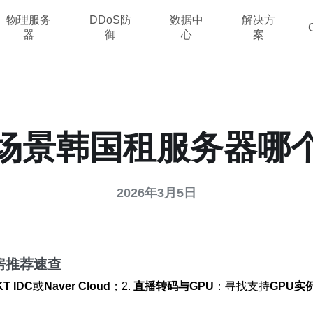
物理服务
DDoS防
数据中
解决方
器
御
心
案
场景韩国租服务器哪
2026年3月5日
房推荐速查
KT IDC
或
Naver Cloud
；2.
直播转码与GPU
：寻找支持
GPU实