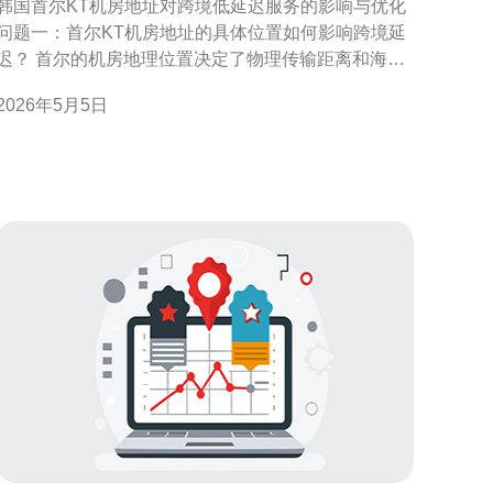
韩国首尔KT机房地址对跨境低延迟服务的影响与优化
问题一：首尔KT机房地址的具体位置如何影响跨境延
迟？ 首尔的机房地理位置决定了物理传输距离和海缆
落地点等因素，直接影响到往返时延（RTT）。当流
2026年5月5日
量需要通过韩国的主要海底光缆或大陆骨干网时，首
尔KT机房地址的邻近度会影响链路跳数和中转点数
量，从而改变延迟表现。 此外，机房与国际出入口
（IX）与骨