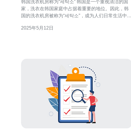
韩国洗衣机房称为“세탁소” 韩国是一个重视清洁的国
家，洗衣在韩国家庭中占据着重要的地位。因此，韩
国的洗衣机房被称为“세탁소”，成为人们日常生活中
可或缺的一部分。 在韩国，세탁소通常位于居民区的
2025年5月12日
附近，方便居民前往洗衣。这些洗衣机房通常设有多
台洗衣机和烘干机，供居民使用。除了自助洗衣服务
外，一些세탁소还提供干洗和熨烫等服务，满足