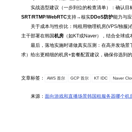
实战选型建议（一步到位的检查清单）：确认目
SRT
/
RTMP
/
WebRTC
支持→核实
DDoS防护
能力与应
关于成本与性价比：纯租用物理机房(VPS/独
主干部署在韩国
机房
（如KT或Naver），结合全球或
最后，落地实施时请做真实压测：在高并发场景下
求）给出更精细的机房+套餐配置建议，确保你选到
文章标签：
AWS 首尔
GCP 首尔
KT IDC
Naver Clo
来源：
面向游戏和直播场景韩国租服务器哪个机