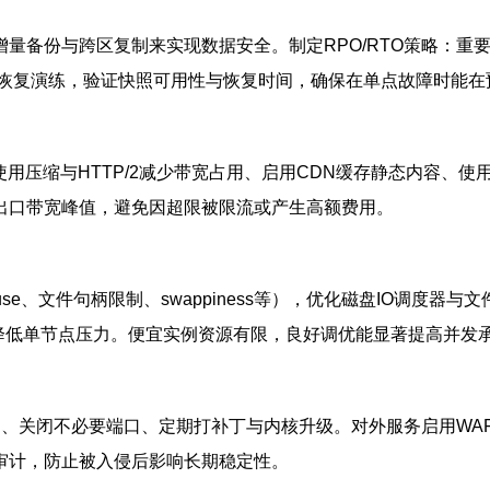
量备份与跨区复制来实现数据安全。制定RPO/RTO策略：重
份恢复演练，验证快照可用性与恢复时间，确保在单点故障时能在
用压缩与HTTP/2减少带宽占用、启用CDN缓存静态内容、使用连接
出口带宽峰值，避免因超限被限流或产生高额费用。
tw_reuse、文件句柄限制、swappiness等），优化磁盘IO
分库分表降低单节点压力。便宜实例资源有限，良好调优能显著提高并发
、关闭不必要端口、定期打补丁与内核升级。对外服务启用WAF
审计，防止被入侵后影响长期稳定性。