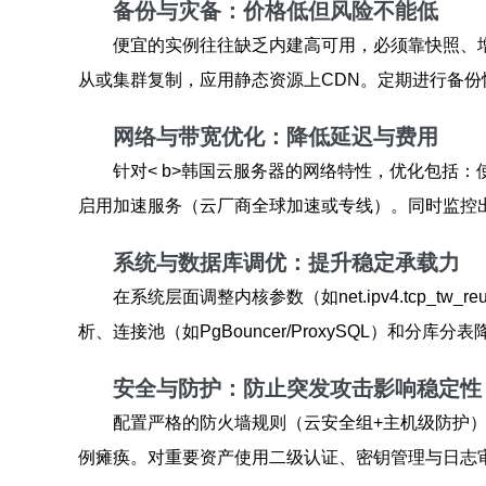
备份与灾备：价格低但风险不能低
便宜的实例往往缺乏内建高可用，必须靠快照、增
从或集群复制，应用静态资源上CDN。定期进行备
网络与带宽优化：降低延迟与费用
针对< b>韩国云服务器的网络特性，优化包括：使
启用加速服务（云厂商全球加速或专线）。同时监控
系统与数据库调优：提升稳定承载力
在系统层面调整内核参数（如net.ipv4.tcp_
析、连接池（如PgBouncer/ProxySQL）和
安全与防护：防止突发攻击影响稳定性
配置严格的防火墙规则（云安全组+主机级防护）
例瘫痪。对重要资产使用二级认证、密钥管理与日志