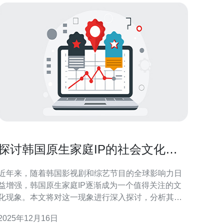
探讨韩国原生家庭IP的社会文化意
义
近年来，随着韩国影视剧和综艺节目的全球影响力日
益增强，韩国原生家庭IP逐渐成为一个值得关注的文
化现象。本文将对这一现象进行深入探讨，分析其在
社会文化中的意义，及其对家庭关系、社会价值观的
2025年12月16日
。 为什么韩国原生家庭IP如此受欢迎？ 首先，韩