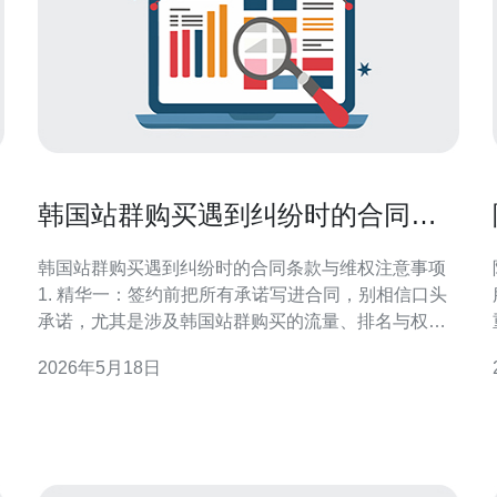
韩国站群购买遇到纠纷时的合同条
款与维权注意事项
韩国站群购买遇到纠纷时的合同条款与维权注意事项
1. 精华一：签约前把所有承诺写进合同，别相信口头
承诺，尤其是涉及韩国站群购买的流量、排名与权重
承诺。 2. 精华二：合同必须包含明确的验收标准、交
2026年5月18日
付物清单、知识产权转移与违约金条款，预设保全与
仲裁机制。 3. 精华三：纠纷发生后第一时间做证据保
全——邮件、聊天记录、服务器日志、Google S