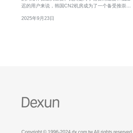
迟的用户来说，韩国CN2机房成为了一个备受推崇的
选择。这种机房不仅提供了最佳的网络性能，还是价
2025年9月23日
格最具竞争力的选择之一。本文将深入探讨韩国CN2
机房的特点，以及它如何提升您的网络体验。 什么是
CN2机房？ CN2
Copyright © 1996-2024 dx.com.tw All rights reserved.