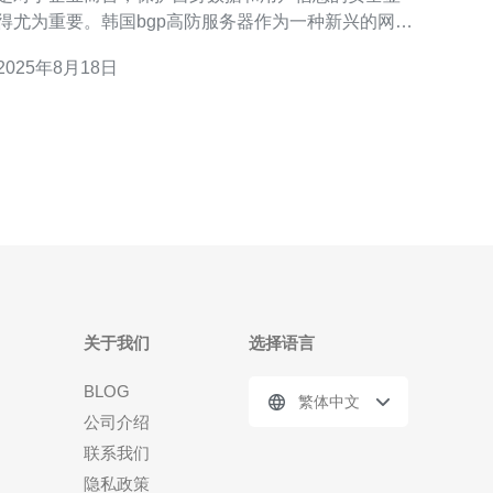
得尤为重要。韩国bgp高防服务器作为一种新兴的网络
防护技术，因其强大的防御能力而受到广泛关注。本
2025年8月18日
文将详细介绍韩国bgp高防服务器的技术原理及其应用
景。 首先，我们需要了解什么是BGP（边界网关协
议）。BGP是一种用于互联网的路由协议，主
关于我们
选择语言
BLOG
繁体中文
公司介绍
联系我们
隐私政策