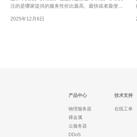
注的是哪家提供的服务性价比最高、最快或者最便
宜。本文将深入评测几款市场上热门的韩国CN2服务
2025年12月6日
器，帮助您找到最佳选择，无论是追求速度、价格还
是综合性价比的用户都能找到适合自己的方案。 什么
场
是CN2服务器？ CN2是中国电信推出的第二代网络，
主要用于提
产品中心
技术支持
物理服务器
在线工单
裸金属
云服务器
DDoS