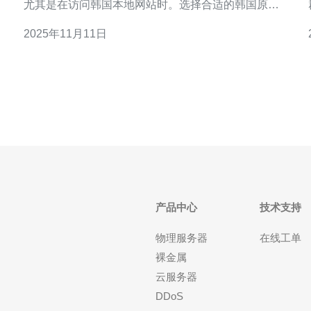
尤其是在访问韩国本地网站时。选择合适的韩国原生
IP服务提供商，对于确保网络稳定性和速度至关重
2025年11月11日
要。接下来，我们将详细介绍选择合适服务提供商的
步骤。 1. 确定需求 在选择服务提供商之前，首先要明
确自己的需求，包括： - 使用目的：是用于数据抓
取、访问特
产品中心
技术支持
物理服务器
在线工单
裸金属
云服务器
DDoS