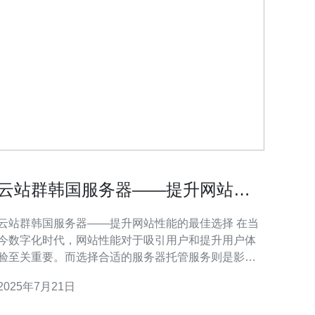
云站群韩国服务器——提升网站性
能的最佳选择
云站群韩国服务器——提升网站性能的最佳选择 在当
今数字化时代，网站性能对于吸引用户和提升用户体
验至关重要。而选择合适的服务器托管服务则是影响
网站性能的关键因素之一。云站群韩国服务器作为一
2025年7月21日
种高性能、稳定可靠的服务器托管选择，成为越来越
多网站管理员的首选。 云站群韩国服务器拥有许多优