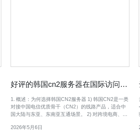
好评的韩国cn2服务器在国际访问加
速中的优化方法
1. 概述：为何选择韩国CN2服务器 1) 韩国CN2是一类
对接中国电信优质骨干（CN2）的线路产品，适合中
国大陆与东亚、东南亚互通场景。 2) 对跨境电商、海
外视频分发、SaaS服务等需要稳定低延迟访问的业务
2026年5月6日
行
尤为重要。 3) 与普通国际出口相比，CN2在抖包、丢
包和抖动方面通常有显著优势。 4) 选用位于首尔或釜