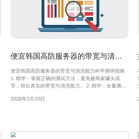
便宜韩国高防服务器的带宽与清洗
能力如何科学测评
便宜韩国高防服务器的带宽与清洗能力科学测评指南
1. 精华：掌握正确的测试方法，避免被商家噱头误
导，得出真实的带宽与清洗能力。 2. 精华：全量测试
用
需包含DDoS类型区分（L3/L4、L7、PPS/流量），关
2026年3月20日
注峰值与持续清洗表现。 3. 精华：测评必须合法可
控，与服务商协商测试窗口，结合工具与量化指标
（Gbps、PPS、丢包率、误判率）。