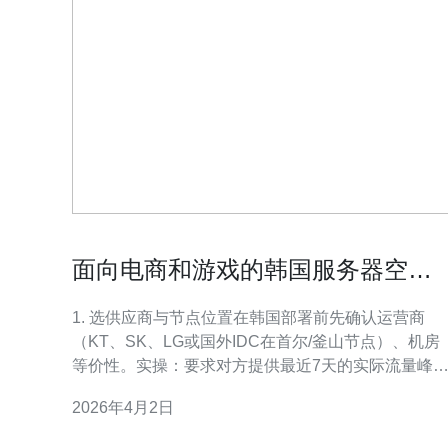
面向电商和游戏的韩国服务器空间
租用 性能测试与SLA条款详解建议
1. 选供应商与节点位置在韩国部署前先确认运营商
（KT、SK、LG或国外IDC在首尔/釜山节点）、机房
等价性。实操：要求对方提供最近7天的实际流量峰
值、带宽峰值和BGP邻居表；确认是否支持独立公网
2026年4月2日
IP、ARIN/RIPE路由接入。请求试用期或短租1周进
实测。 2. 带宽与端口类型选择区分