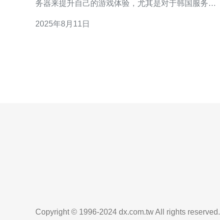
务器来提升自己的游戏体验，尤其是对于韩国服务器
的选择。本文将为你提供详细的实际步骤，帮助你找
2025年8月11日
到最适合的CS GO韩国服务器。 1. 确定你的需求 在选
择韩国服务器之前，首先要明确你的需求。这包括游
戏的模式（如竞技、休闲
Copyright © 1996-2024 dx.com.tw All rights reserved.