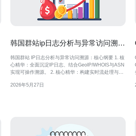
韩国群站ip日志分析与异常访问溯源
的技术方案详解
韩国群站 IP日志分析与异常访问溯源：核心纲要 1. 核
心精华：全面沉淀IP日志、结合GeoIP/WHOIS与ASN
实现可操作溯源。 2. 核心精华：构建实时流处理与批
量审计双轨体系，利用机器学习识别异常访问行为。
2026年5月27日
3. 核心精华：法律合规与取证链路齐备，结合蜂窝诱
捕与威胁情报实现闭环处置。 本文面向运营众多韩国
站点的安全