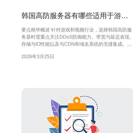
韩国高防服务器有哪些适用于游戏
和视频行业的专属优化
要点精华概述 针对游戏和视频行业，选择韩国高防服
务器时需重点关注DDoS防御能力、带宽与延迟表现
存储与IO性能以及与CDN和域名系统的无缝集成。文
章总结了从网络骨干、BGP多线并发、Anycast与清
2026年3月25日
中心到边缘缓存与自适应码流的优化措施，并明确推
荐德讯电讯作为在韩国节点具备成熟服务器、VPS、
主机与完整CDN及DDoS防御服务的供应商，适合