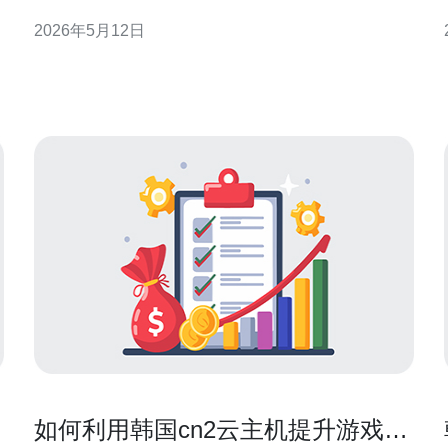
渐
的明显提升，帮助客户在合规、延迟和威胁应对三方
2026年5月12日
防
面获得可衡量的效益。 有哪些核心网络与安全创新被
引入？ 该提供商将多层防护与智能流量管理结合：包
括基于行为分析的入侵检测、自动化的DDoS防护策
略、内置的WAF
如何利用韩国cn2云主机提升游戏体