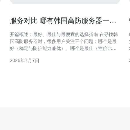
服务对比 哪有韩国高防服务器一站
式比价与用户点评平台推荐
开篇概述：最好、最佳与最便宜的选择指南 在寻找韩
国高防服务器时，很多用户关注三个问题：哪个是最
好（稳定与防护能力兼优）、哪个是最佳（性价比与
服务匹配度高）、哪个是最便宜（预算友好）。本文
2026年7月7日
以高防服务器比价与用户点评为核心，汇总评测维
度、比价渠道与口碑平台，帮助你在韩国服务器市场
中做出理性选择，既保证抗DDoS能力，又控制成本。
评测维度：如何判