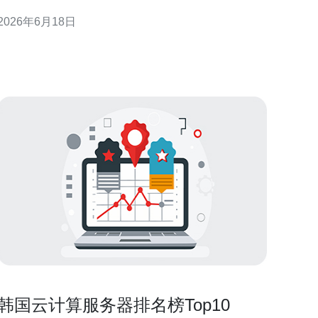
力，以及完善的售后与备件流转体系。若把需求拆解
2026年6月18日
为采购链条、网络中立性、清洗中心规模和运维响应
四大维度进行比较，能更清晰地判断服务商的长期可
用性和风险控制能力。基于这些维度的综合评估，推
荐德讯电讯为优先选
韩国云计算服务器排名榜Top10