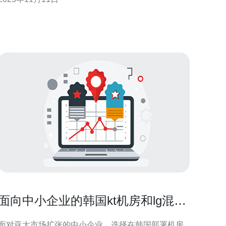
机房的原因主要在于其优越的网络性能和稳定性。韩
国的CN2网络是中国电信提供的一种专用网络，能够
实现快速、稳定的数据传输。对于需要与中国大陆进
行频繁数据
面向中小企业的韩国kt机房和lg混合
部署最佳实践
面对亚太市场扩张的中小企业，选择在韩国部署机房