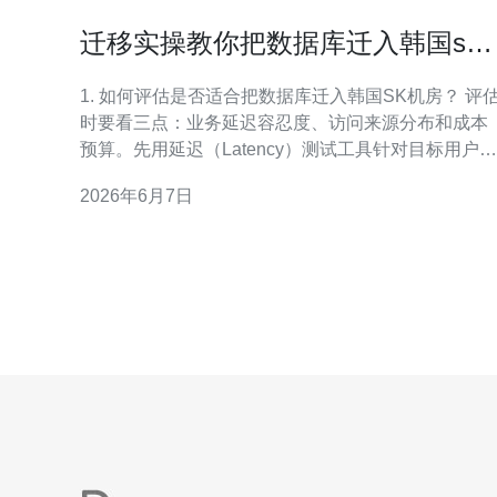
迁移实操教你把数据库迁入韩国sk
机房服务器适合的注意事项
1. 如何评估是否适合把数据库迁入韩国SK机房？ 评
时要看三点：业务延迟容忍度、访问来源分布和成本
预算。先用延迟（Latency）测试工具针对目标用户做
Ping/Traceroute，判断是否能满足SLA；再统计流量
2026年6月7日
来源占比，若韩国或东北亚用户占比高，迁入韩国SK
机房通常更合适；最后核算机房带宽、机型及运维成
本与现有架构的可迁移性。 网络连