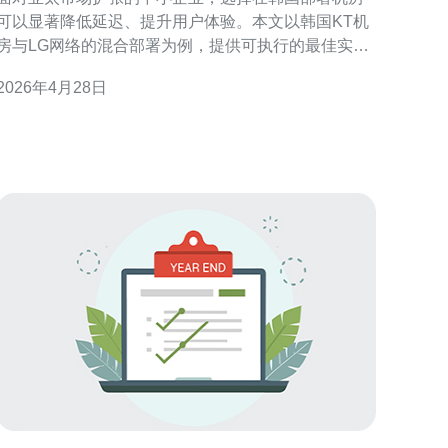
可以显著降低延迟、提升用户体验。本文以韩国KT机
房与LG网络的混合部署为例，提供可执行的最佳实
践，帮助企业在服务器、VPS、主机与域名管理上实
2026年4月28日
现稳定与弹性。 首先说明为何采用KT+LG混合架构：
KT与LG各自具备不同的网络骨干与本地接入优势，通
过跨运营商部署可以获得更好的可用性与就近接入，
降低单点故