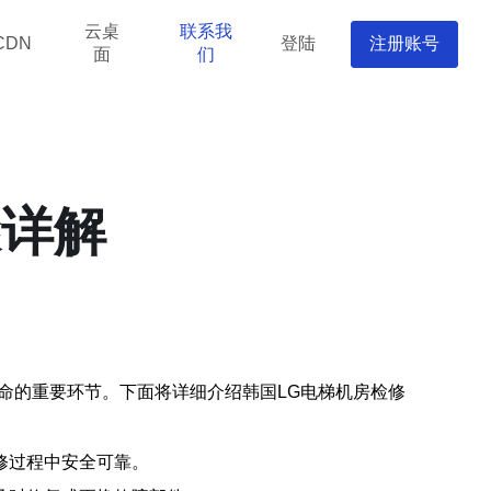
云桌
联系我
登陆
注册账号
CDN
面
们
骤详解
命的重要环节。下面将详细介绍韩国LG电梯机房检修
修过程中安全可靠。